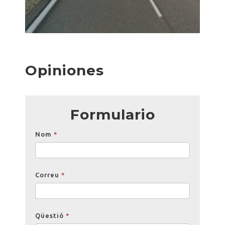
Opiniones
Formulario
Opinions
Nom
*
Correu
*
Qüestió
*