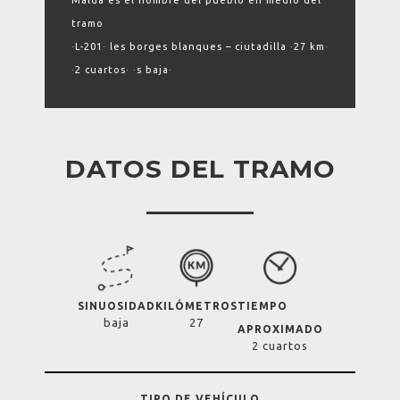
Maldà es el nombre del pueblo en medio del
tramo
·L-201· les borges blanques – ciutadilla ·27 km·
·2 cuartos· ·s baja·
DATOS DEL TRAMO
SINUOSIDAD
KILÓMETROS
TIEMPO
baja
27
APROXIMADO
2 cuartos
TIPO DE VEHÍCULO