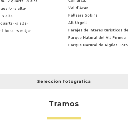
Comarca:
· ·2 quarts· ·s alta·
Val d’Aran
uart· ·s alta·
Pallaars Sobirà
·s alta·
Alt Urgell
uarts· ·s alta·
Parajes de interés turísticos d
1 hora· ·s mitja·
Parque Natural del Alt Pirineu
Parque Natural de Aigües Torte
Selección fotográfica
Tramos