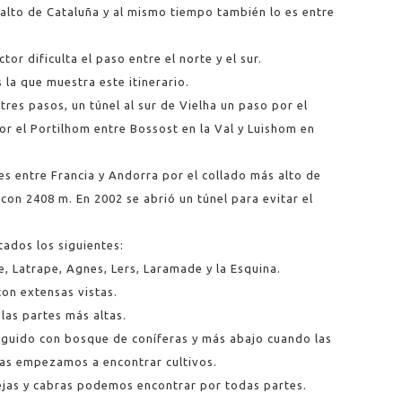
s alto de Cataluña y al mismo tiempo también lo es entre
ctor dificulta el paso entre el norte y el sur.
 la que muestra este itinerario.
tres pasos, un túnel al sur de Vielha un paso por el
or el Portilhom entre Bossost en la Val y Luishom en
 es entre Francia y Andorra por el collado más alto de
a con 2408 m. En 2002 se abrió un túnel para evitar el
ados los siguientes:
e, Latrape, Agnes, Lers, Laramade y la Esquina.
con extensas vistas.
las partes más altas.
eguido con bosque de coníferas y más abajo cuando las
as empezamos a encontrar cultivos.
vejas y cabras podemos encontrar por todas partes.