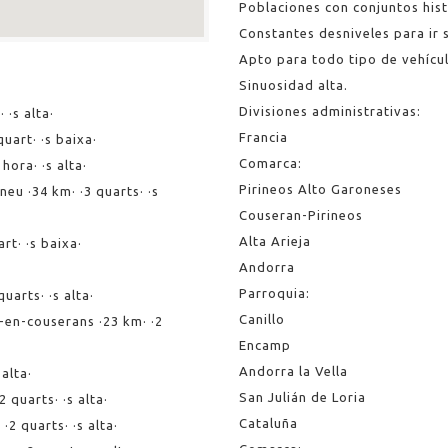
Poblaciones con conjuntos his
Constantes desniveles para ir s
Apto para todo tipo de vehícu
Sinuosidad alta.
Divisiones administrativas:
 ·s alta·
Francia
quart· ·s baixa·
Comarca:
hora· ·s alta·
Pirineos Alto Garoneses
eu ·34 km· ·3 quarts· ·s
Couseran-Pirineos
Alta Arieja
rt· ·s baixa·
Andorra
Parroquia:
uarts· ·s alta·
Canillo
-en-couserans ·23 km· ·2
Encamp
Andorra la Vella
 alta·
San Julián de Loria
 quarts· ·s alta·
Cataluña
·2 quarts· ·s alta·