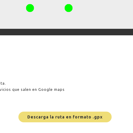
ta.
rvicios que salen en Google maps
Descarga la ruta en formato .gpx