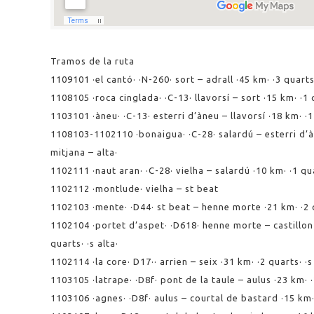
Tramos de la ruta
1109101 ·el cantó· ·N-260· sort – adrall ·45 km· ·3 quarts·
1108105 ·roca cinglada· ·C-13· llavorsí – sort ·15 km· ·1 
1103101 ·àneu· ·C-13· esterri d’àneu – llavorsí ·18 km· ·1 
1108103-1102110 ·bonaigua· ·C-28· salardú – esterri d’àn
mitjana – alta·
1102111 ·naut aran· ·C-28· vielha – salardú ·10 km· ·1 qua
1102112 ·montlude· vielha – st beat
1102103 ·mente· ·D44· st beat – henne morte ·21 km· ·2 q
1102104 ·portet d’aspet· ·D618· henne morte – castillon
quarts· ·s alta·
1102114 ·la core· D17·· arrien – seix ·31 km· ·2 quarts· ·s
1103105 ·latrape· ·D8f· pont de la taule – aulus ·23 km· ·2
1103106 ·agnes· ·D8f· aulus – courtal de bastard ·15 km· 