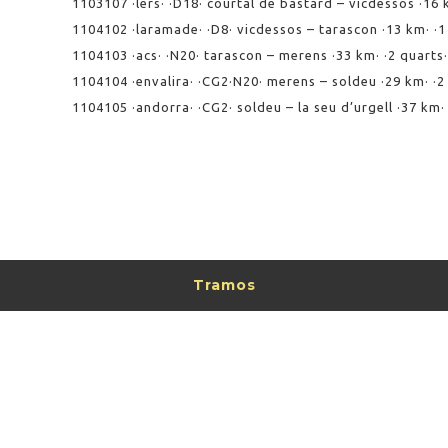
1103107 ·lers· ·D18· courtal de bastard – vicdessos ·16 km
1104102 ·laramade· ·D8· vicdessos – tarascon ·13 km· ·1 q
1104103 ·acs· ·N20· tarascon – merens ·33 km· ·2 quarts· 
1104104 ·envalira· ·CG2·N20· merens – soldeu ·29 km· ·2 q
1104105 ·andorra· ·CG2· soldeu – la seu d’urgell ·37 km· ·
Tramos