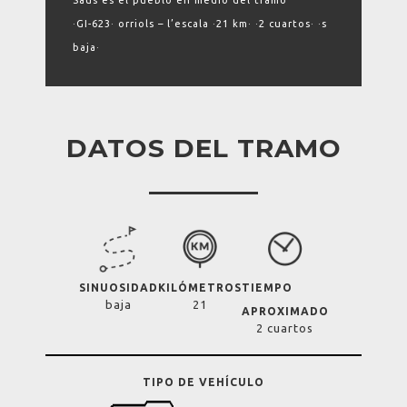
Saus es el pueblo en medio del tramo
·GI-623· orriols – l’escala ·21 km· ·2 cuartos· ·s
baja·
DATOS DEL TRAMO
SINUOSIDAD
KILÓMETROS
TIEMPO
baja
21
APROXIMADO
2 cuartos
TIPO DE VEHÍCULO