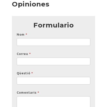
Opiniones
Formulario
Opinions
Nom
*
Correu
*
Qüestió
*
Comentaris
*