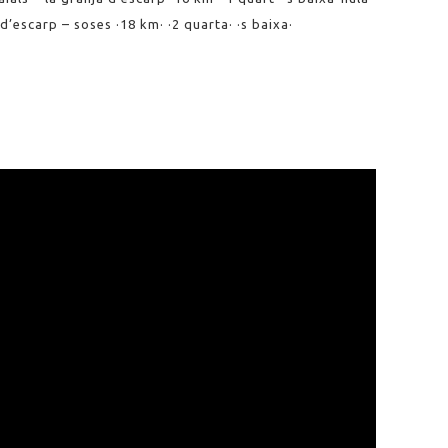
d’escarp – soses ·18 km· ·2 quarta· ·s baixa·