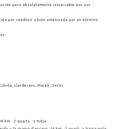
nocido pero absolutamente remarcable por sus
tida por conducir y bien amenizada por un entorno
los.
Lleida, Llardecans, Maials, Serós
36 km· ·2 quarts· ·s mitja·
als – la granja d’escarp ·16 km· ·1 quart· ·s baixa-nula·