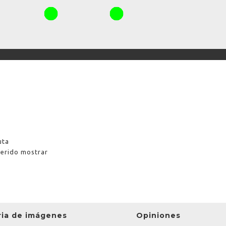
uta
uerido mostrar
ria de imágenes
Opiniones