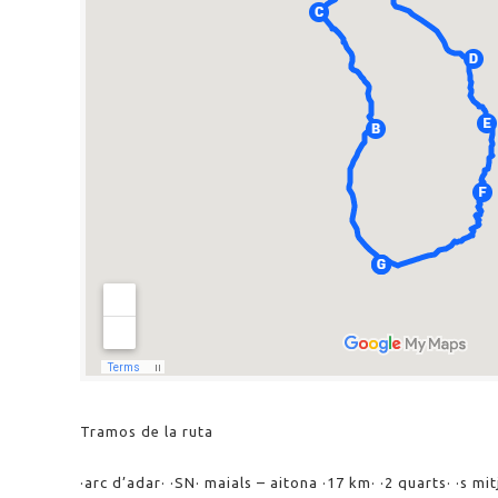
Tramos de la ruta
·arc d’adar· ·SN· maials – aitona ·17 km· ·2 quarts· ·s mit