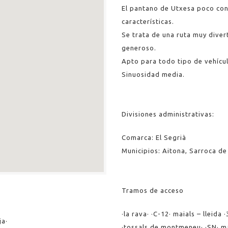
El pantano de Utxesa poco co
características.
Se trata de una ruta muy diver
generoso.
Apto para todo tipo de vehícu
Sinuosidad media.
Divisiones administrativas:
Comarca: El Segrià
Municipios: Aitona, Sarroca de 
Tramos de acceso
·la rava· ·C-12· maials – lleida ·
ja·
·tossals de montmeneu· ·SN· mai