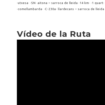
·utxesa· ·SN· aitona – sarroca de lleida ·14 km· ·1 quart·
·comellambarda· ·C-230a· llardecans – sarroca de lleida ·
Vídeo de la Ruta