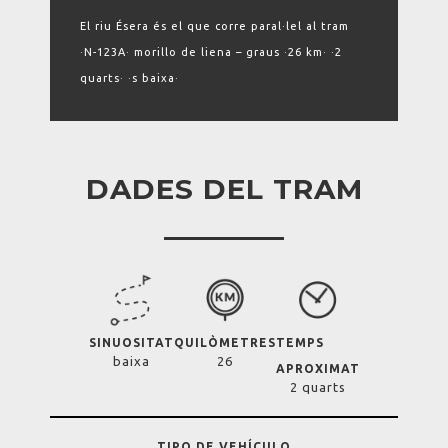
El riu Ésera és el que corre paral·lel al tram
·N-123A· morillo de liena – graus ·26 km· ·2
quarts· ·s baixa·
DADES DEL TRAM
SINUOSITAT
QUILÒMETRES
TEMPS
baixa
26
APROXIMAT
2 quarts
TIPO DE VEHÍCULO