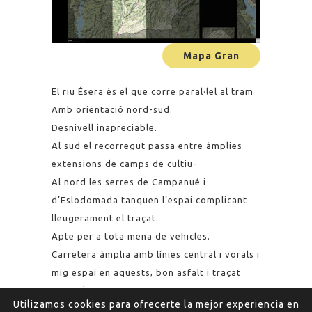
Mapa Gran
El riu Ésera és el que corre paral·lel al tram
Amb orientació nord-sud.
Desnivell inapreciable.
Al sud el recorregut passa entre àmplies
extensions de camps de cultiu-
Al nord les serres de Campanué i
d’Eslodomada tanquen l’espai complicant
lleugerament el traçat.
Apte per a tota mena de vehicles.
Carretera àmplia amb línies central i vorals i
mig espai en aquests, bon asfalt i traçat
natural.
Utilizamos cookies para ofrecerte la mejor experiencia en
Sinositat baixa-mitja.