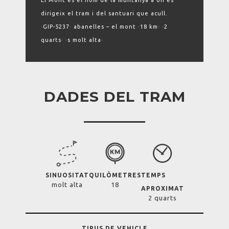
El Mont és el nom de la muntanya a on es
dirigeix el tram i del santuari que acull.
·GIP-5237· abanelles – el mont ·18 km· ·2
quarts· ·s molt alta·
DADES DEL TRAM
SINUOSITAT
QUILÒMETRES
TEMPS
molt alta
18
APROXIMAT
2 quarts
TIPUS DE VEHICLE