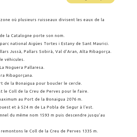
zone où plusieurs ruisseaux divisent les eaux de la
 de la Catalogne porte son nom.
u parc national Aigües Tortes i Estany de Sant Maurici.
lars Jussà, Pallars Sobirà, Val d’Aran, Alta Ribagorça.
e véhicules.
à La Noguera Pallaresa.
uera Ribagorçana.
rt de la Bonaigua pour boucler le cercle.
 le Coll de la Creu de Perves pour le faire.
u maximum au Port de la Bonaigua 2076 m.
’ouest et à 524 m de La Pobla de Segur à l’est.
unnel du même nom 1593 m puis descendre jusqu’au
s remontons le Coll de la Creu de Perves 1335 m.