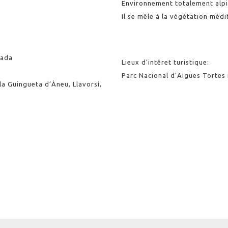
Environnement totalement alpin
Il se mêle à la végétation médi
rada
Lieux d’intêret turistique:
Parc Nacional d’Aigües Tortes 
 la Guingueta d’Àneu, Llavorsí,