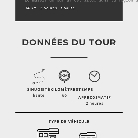
Le massif du Garraf est situé dans la région d
·66 km· ·2 heures· ·s haute·
DONNÉES DU TOUR
SINUOSITÉ
KILOMÉTRES
TEMPS
haute
66
APPROXIMATIF
2 heures
TYPE DE VÉHICULE