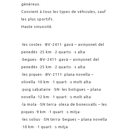
généreux.
Convient à tous les types de véhicules, sauf
les plus sportifs.
Haute sinuosité.
·les costes· ·BV-2411· gavà – avinyonet del
penedés ·25 km· ·2 quarts· ·s alta·
·begues· ·BV-2411· gavà – avinyonet del
penedés ·25 km· ·2 quarts· ·s alta·
·les piques· ·BV-2111· plana novella –
olivella ·10 km· ·1 quart· ·s molt alta·
·puig sabataire· ·SN· les botigues – plana
novella ·12 km· ·1 quart· ·s molt alta·
·la mola· ·SN terra· olesa de bonesvalls – les
piques ·9 km· ·1 quart· ·s mitja·
·les solius· ·SN terra· begues – plana novella
·10 km· ·1 quart· ·s mitja·