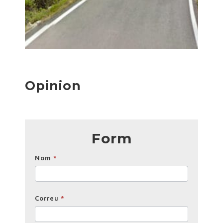
Opinion
Form
Opinions
Nom
*
Correu
*