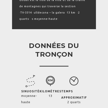
Godall est le nom de la ville et de la chaîne
de montagnes qui traverse la section
·TV-3314· ulldecona – la galera ·13 km· ·2
quarts· ·s moyenne-haute·
DONNÉES DU
TRONÇON
SINUOSITÉ
KILOMÉTRES
TEMPS
moyenne-
13
APPROXIMATIF
haute
2 quarts