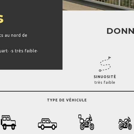
s
DONN
ts au nord de
rt· ·s très faible·
SINUOSITÉ
très faible
TYPE DE VÉHICULE