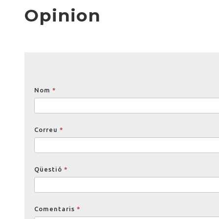
Opinion
Opinions
Nom
*
Correu
*
Qüestió
*
Comentaris
*