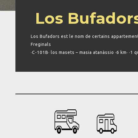
Los Bufador
Los Bufadors est le nom de certains appartemen
Freginals
·C-101B· los masets – masia atanàssio ·6 km· ·1 qua