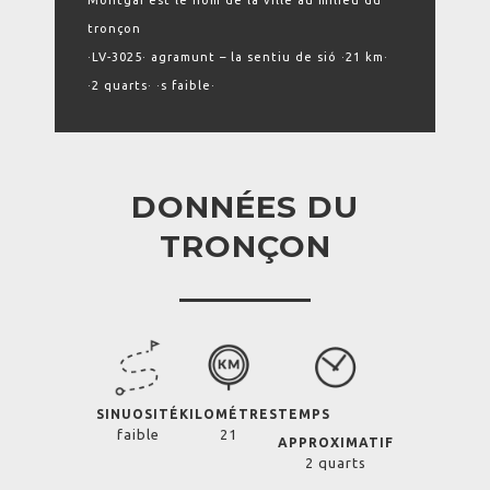
Montgai est le nom de la ville au milieu du
tronçon
·LV-3025· agramunt – la sentiu de sió ·21 km·
·2 quarts· ·s faible·
DONNÉES DU
TRONÇON
SINUOSITÉ
KILOMÉTRES
TEMPS
faible
21
APPROXIMATIF
2 quarts