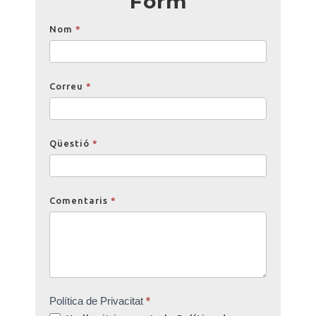
Form
Opinions
Nom
*
Correu
*
Qüestió
*
Comentaris
*
Política de Privacitat
*