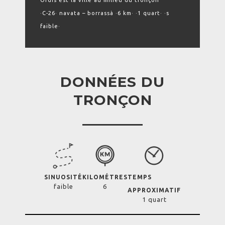
Ordís est la ville au milieu du tronçon
·C-26· navata – borrassà ·6 km· ·1 quart· ·s
faible·
DONNÉES DU
TRONÇON
SINUOSITÉ
KILOMÉTRES
TEMPS
faible
6
APPROXIMATIF
1 quart