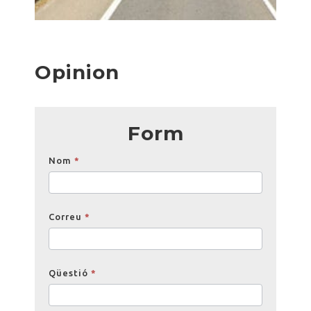
Opinion
Form
Opinions
Nom
*
Correu
*
Qüestió
*