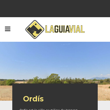
Ordís