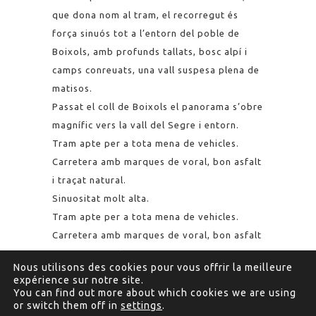
que dona nom al tram, el recorregut és
força sinuós tot a l’entorn del poble de
Boixols, amb profunds tallats, bosc alpí i
camps conreuats, una vall suspesa plena de
matisos.
Passat el coll de Boixols el panorama s’obre
magnífic vers la vall del Segre i entorn.
Tram apte per a tota mena de vehicles.
Carretera amb marques de voral, bon asfalt
i traçat natural.
Sinuositat molt alta.
Tram apte per a tota mena de vehicles.
Carretera amb marques de voral, bon asfalt
i traçat natural.
Nous utilisons des cookies pour vous offrir la meilleure
Sinuositat molt alta.
expérience sur notre site.
You can find out more about which cookies we are using
or switch them off in
settings
.