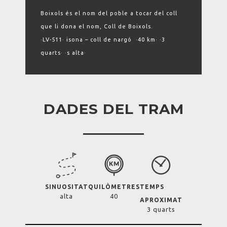
Boixols és el nom del poble a tocar del coll
que li dona el nom, Coll de Boixols.
·LV-511· isona – coll de nargó ·40 km· ·3
quarts· ·s alta·
DADES DEL TRAM
SINUOSITAT
QUILÒMETRES
TEMPS
alta
40
APROXIMAT
3 quarts