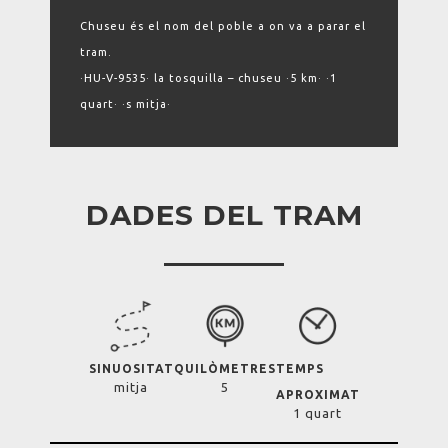
Chuseu és el nom del poble a on va a parar el
tram.
·HU-V-9535· la tosquilla – chuseu ·5 km· ·1
quart· ·s mitja·
DADES DEL TRAM
SINUOSITAT
QUILÒMETRES
TEMPS
mitja
5
APROXIMAT
1 quart