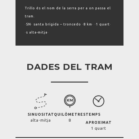
Trillo és el nom de la serra per a on passa el
tram.
·SN· santa brígida – troncedo ·8 km· ·1 quart·
·s alta-mitja·
DADES DEL TRAM
SINUOSITAT
QUILÒMETRES
TEMPS
alta-mitja
8
APROXIMAT
1 quart