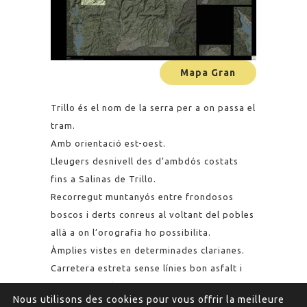
Mapa Gran
Trillo és el nom de la serra per a on passa el
tram.
Amb orientació est-oest.
Lleugers desnivell des d’ambdós costats
fins a Salinas de Trillo.
Recorregut muntanyós entre frondosos
boscos i derts conreus al voltant del pobles
allà a on l’orografia ho possibilita.
Àmplies vistes en determinades clarianes.
Carretera estreta sense línies bon asfalt i
traçat natural.
Nous utilisons des cookies pour vous offrir la meilleure
Sinuositat alta.