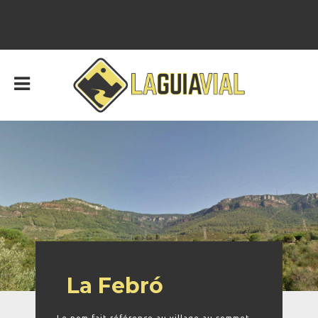
La Febró