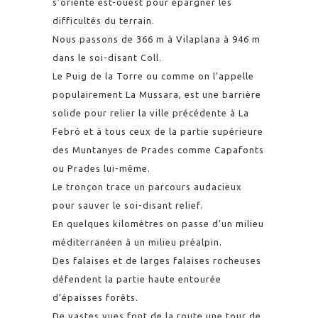
s’oriente est-ouest pour épargner les
difficultés du terrain.
Nous passons de 366 m à Vilaplana à 946 m
dans le soi-disant Coll.
Le Puig de la Torre ou comme on l’appelle
populairement La Mussara, est une barrière
solide pour relier la ville précédente à La
Febró et à tous ceux de la partie supérieure
des Muntanyes de Prades comme Capafonts
ou Prades lui-même.
Le tronçon trace un parcours audacieux
pour sauver le soi-disant relief.
En quelques kilomètres on passe d’un milieu
méditerranéen à un milieu préalpin.
Des falaises et de larges falaises rocheuses
défendent la partie haute entourée
d’épaisses forêts.
De vastes vues font de la route une tour de