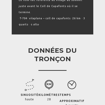
Le nom fait référence au village au sommet
juste avant le Coll de Capafonts où il se
termine.
·T-704· vilaplana – coll de capafonts ·26 km· ·3
quarts· ·s alta·
DONNÉES DU
TRONÇON
SINUOSITÉ
KILOMÉTRES
TEMPS
haute
28
APPROXIMATIF