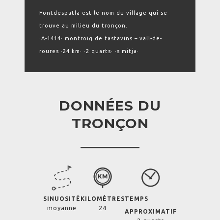
Fontdespatla est le nom du village qui se
trouve au milieu du tronçon.
·A-1414· montroig de tastavins – vall-de-
roures ·24 km· ·2 quarts· ·s mitja·
DONNÉES DU
TRONÇON
SINUOSITÉ
KILOMÉTRES
TEMPS
moyanne
24
APPROXIMATIF