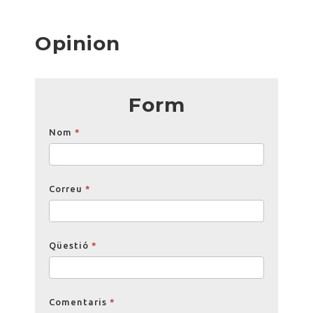
Opinion
Form
Opinions
Nom
*
Correu
*
Qüestió
*
Comentaris
*