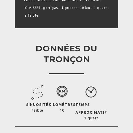
Vilamalla est la ville au milieu du tronçon
·GIV-6227· garrigàs – figueres ·10 km· ·1 quart·
·s faible·
DONNÉES DU
TRONÇON
SINUOSITÉ
KILOMÉTRES
TEMPS
faible
10
APPROXIMATIF
1 quart