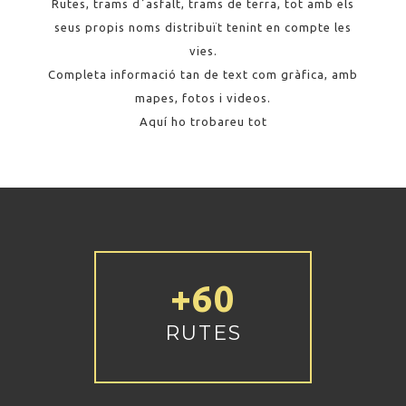
Rutes, trams d´asfalt, trams de terra, tot amb els
seus propis noms distribuït tenint en compte les
vies.
Completa informació tan de text com gràfica, amb
mapes, fotos i videos.
Aquí ho trobareu tot
+60
RUTES