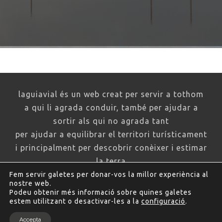
laguiavial és un web creat per servir a tothom
a qui li agrada conduir, també per ajudar a
sortir als qui no agrada tant
per ajudar a equilibrar el territori turísticament
i principalment per descobrir conèixer i estimar
la terra
Fem servir galetes per donar-vos la millor experiència al
un web sense ànim de lucre
nostre web.
Podeu obtenir més informació sobre quines galetes
estem utilitzant o desactivar-les a la
configuració
.
col·labora ara
Accepta