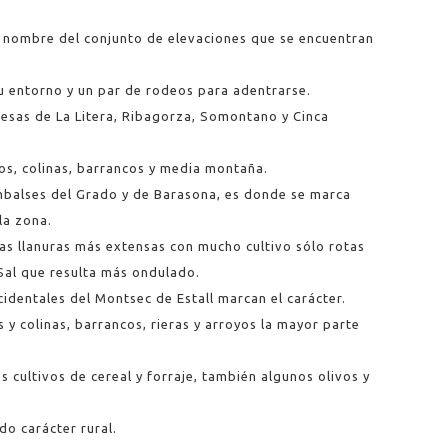
el nombre del conjunto de elevaciones que se encuentran
su entorno y un par de rodeos para adentrarse.
esas de La Litera, Ribagorza, Somontano y Cinca
os, colinas, barrancos y media montaña.
embalses del Grado y de Barasona, es donde se marca
la zona.
las llanuras más extensas con mucho cultivo sólo rotas
 Sal que resulta más ondulado.
cidentales del Montsec de Estall marcan el carácter.
y colinas, barrancos, rieras y arroyos la mayor parte
s cultivos de cereal y forraje, también algunos olivos y
o carácter rural.