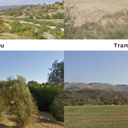
iu
Tram