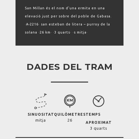
San Millan és el nom d’una ermita en una
elevació just per sobre del poble de Gabasa.
·A-2216· san esteban de litera – purroy de la
solana ·26 km· ·3 quarts· ·s mitja·
DADES DEL TRAM
SINUOSITAT
QUILÒMETRES
TEMPS
mitja
26
APROXIMAT
3 quarts