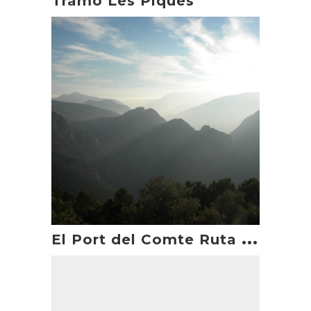
Tramo Les Piques
E
l Port del Comte Ruta en moto