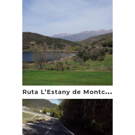
R
uta L’Estany de Montcortés