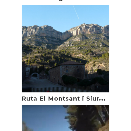
R
uta El Montsant i Siurana