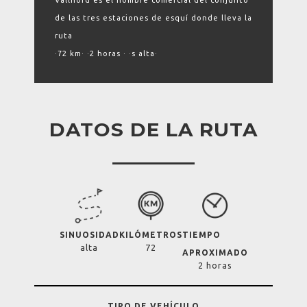
Vallnord es el nombre comercial del conjunto
de las tres estaciones de esquí donde lleva la
ruta
·72 km· ·2 horas · ·s alta·
DATOS DE LA RUTA
SINUOSIDAD
KILÓMETROS
TIEMPO
alta
72
APROXIMADO
2 horas
TIPO DE VEHÍCULO