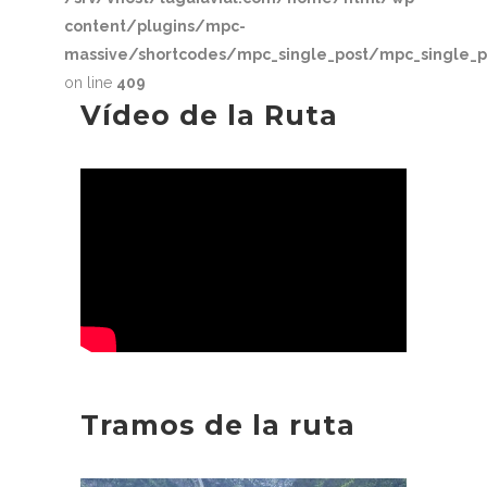
content/plugins/mpc-
massive/shortcodes/mpc_single_post/mpc_single_p
on line
409
Vídeo de la Ruta
Tramos de la ruta