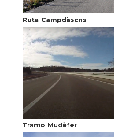
Ruta Campdàsens
Tramo Mudèfer