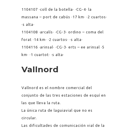
1104107 ·coll de la botella· ·CG-4· la
massana – port de cabús ·17 km· ·2 cuartos·
·s alta·
1104108 ·arcalís· ·CG-3· ordino – coma del
forat ·14 km· ·2 cuartos· ·s alta·
1104116 ·arinsal· ·CG-3· erts – ee arinsal ·5
km· ·1 cuartot· ·s alta·
Vallnord
Vallnord es el nombre comercial del
conjunto de las tres estaciones de esquí en
las que lleva la ruta.
La única ruta de laguiavial que no es
circular.
Las dificultades de comunicación vial de la