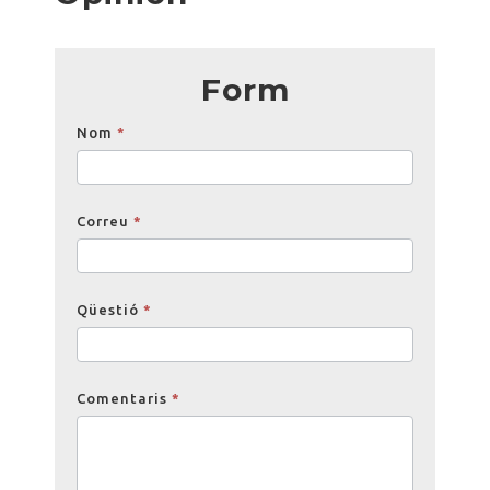
Form
Opinions
Nom
*
Correu
*
Qüestió
*
Comentaris
*