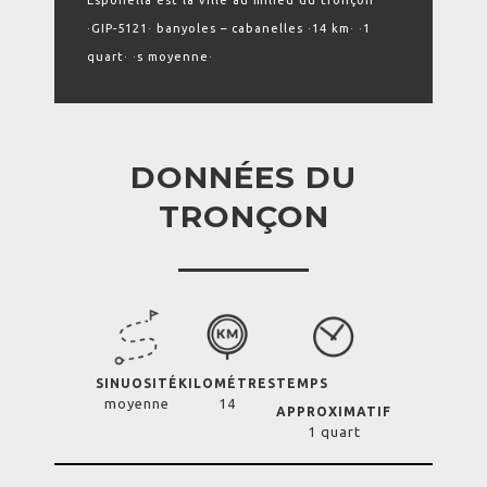
Esponellà est la ville au milieu du tronçon
·GIP-5121· banyoles – cabanelles ·14 km· ·1
quart· ·s moyenne·
DONNÉES DU
TRONÇON
SINUOSITÉ
KILOMÉTRES
TEMPS
moyenne
14
APPROXIMATIF
1 quart