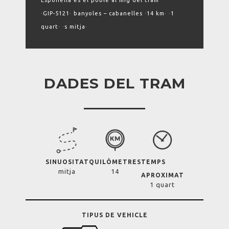
Esponellà és el poble al mig del tram
·GIP-5121· banyoles – cabanelles ·14 km· ·1
quart· ·s mitja·
DADES DEL TRAM
SINUOSITAT
QUILÒMETRES
TEMPS
mitja
14
APROXIMAT
1 quart
TIPUS DE VEHICLE