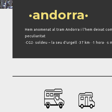
·andorra·
Hem anomenat al tram Andorra i l’hem deixat com 
peculiaritat
·CG2· soldeu – la seu d’urgell ·37 km· ·1 hora· ·s m