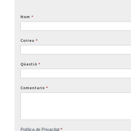
Opinions
Nom
*
Correu
*
Qüestió
*
Comentaris
*
Política de Privacitat
*