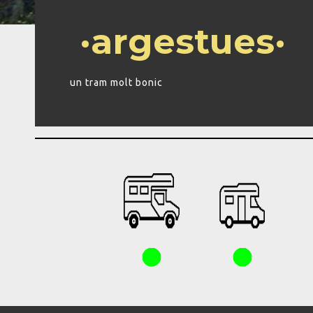
·argestues·
un tram molt bonic