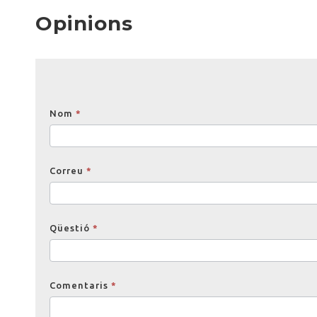
Opinions
Opinions
Nom
*
Correu
*
Qüestió
*
Comentaris
*