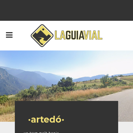
·artedó·