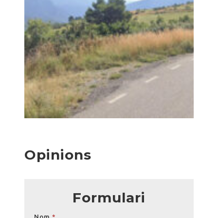
Opinions
Formulari
Opinions
Nom
*