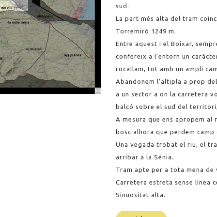
sud.
La part més alta del tram coin
Torremiró 1249 m.
Entre aquest i el Boixar, sempr
confereix a l’entorn un caràct
rocallam, tot amb un ampli cam
Abandonem l’altipla a prop de
a un sector a on la carretera v
balcó sobre el sud del territori
A mesura que ens apropem al r
bosc alhora que perdem camp d
Una vegada trobat el riu, el tr
arribar a la Sénia.
Tram apte per a tota mena de 
Carretera estreta sense línea ce
Sinuositat alta.