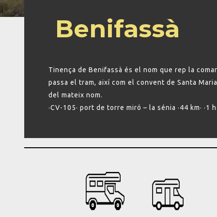
Benifassà
Tinença de Benifassà és el nom que rep la comarc
passa el tram, així com el convent de Santa Maria.
del mateix nom.
·CV-105· port de torre miró – la sénia ·44 km· ·1 h