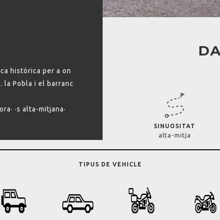
DA
a històrica per a on
 la Pobla i el barranc
ora· ·s alta-mitjana·
SINUOSITAT
alta-mitja
TIPUS DE VEHICLE