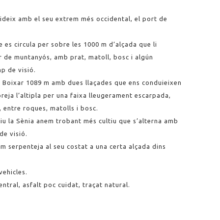
cideix amb el seu extrem més occidental, el port de
e es circula per sobre les 1000 m d’alçada que li
er de muntanyós, amb prat, matoll, bosc i algún
p de visió.
l Boixar 1089 m amb dues llaçades que ens conduieixen
oreja l’altipla per una faixa lleugerament escarpada,
, entre roques, matolls i bosc.
iu la Sènia anem trobant més cultiu que s’alterna amb
e visió.
am serpenteja al seu costat a una certa alçada dins
vehicles.
ntral, asfalt poc cuidat, traçat natural.