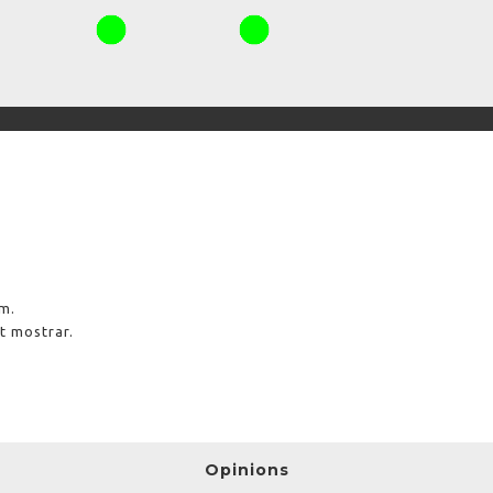
am.
ut mostrar.
Opinions