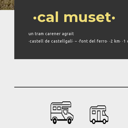
·cal muset·
un tram carener agraït
·castell de castellgalí· – ·font del ferro· ·2 km· ·1 