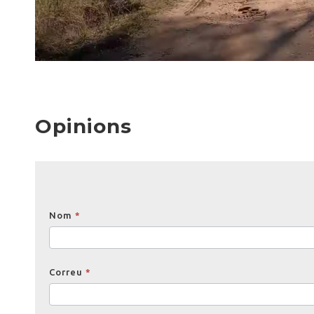
Opinions
Opinions
Nom
*
Correu
*