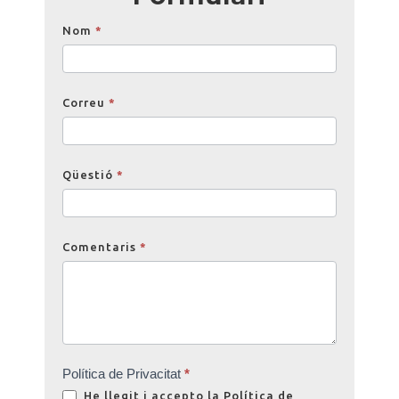
Opinions
Nom
*
Correu
*
Qüestió
*
Comentaris
*
Política de Privacitat
*
He llegit i accepto la
Política de