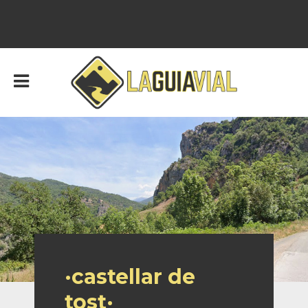
·castellar de
tost·