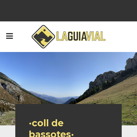
·coll de
bassotes·