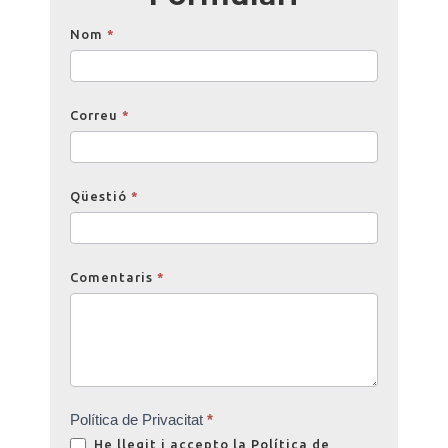
Opinions
Nom
*
Correu
*
Qüestió
*
Comentaris
*
Política de Privacitat
*
He llegit i accepto la
Política de