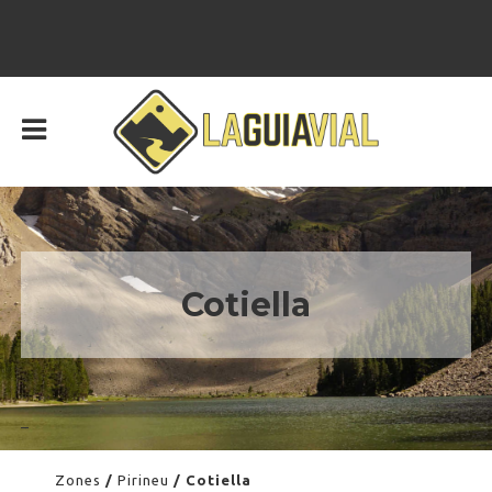
Cotiella
–
Zones
/
Pirineu
/ Cotiella