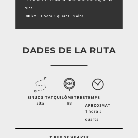
El Turbó és el nom de la muntaña al mig de la
ruta
·88 km· ·1 hora 3 quarts· ·s alta·
DADES DE LA RUTA
SINUOSITAT
QUILÒMETRES
TEMPS
alta
88
APROXIMAT
1 hora 3
quarts
TIPUS DE VEHICLE