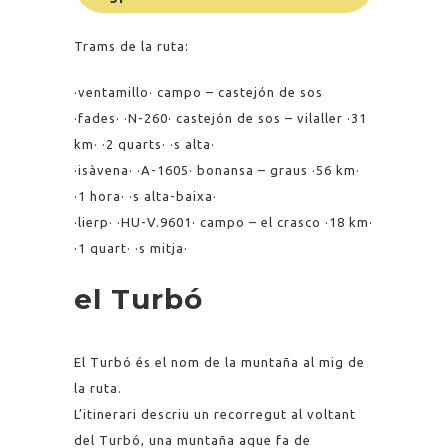
Trams de la ruta:
·ventamillo· campo – castejón de sos
·fades· ·N-260· castejón de sos – vilaller ·31
km· ·2 quarts· ·s alta·
·isàvena· ·A-1605· bonansa – graus ·56 km·
·1 hora· ·s alta-baixa·
·lierp· ·HU-V.9601· campo – el crasco ·18 km·
·1 quart· ·s mitja·
el Turbó
El Turbó és el nom de la muntaña al mig de
la ruta.
L’itinerari descriu un recorregut al voltant
del Turbó, una muntaña aque fa de