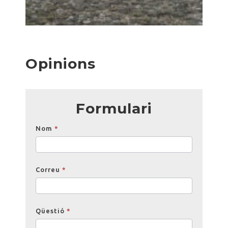
Opinions
Formulari
Opinions
Nom
*
Correu
*
Qüestió
*