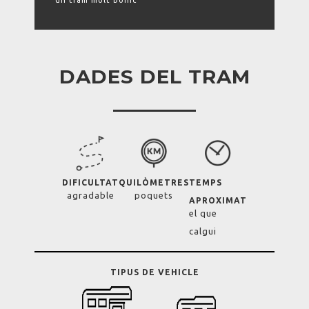
un tram molt bonic
DADES DEL TRAM
DIFICULTAT
QUILÒMETRES
TEMPS
agradable
poquets
APROXIMAT
el que
calgui
TIPUS DE VEHICLE