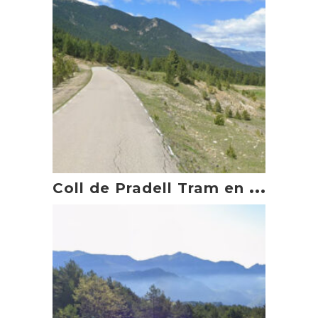
C
oll de Pradell Tram en moto