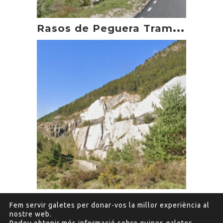
R
asos de Peguera Tram en moto
F
umanyà Tram en moto TT
Fem servir galetes per donar-vos la millor experiència al
nostre web.