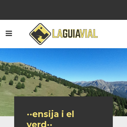
··ensija i el
verd··