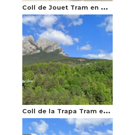
C
oll de Jouet Tram en moto
C
oll de la Trapa Tram en moto