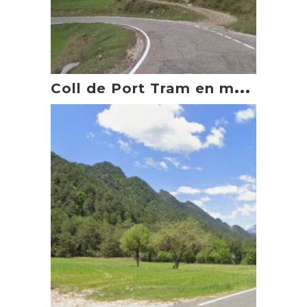
C
oll de Port Tram en moto