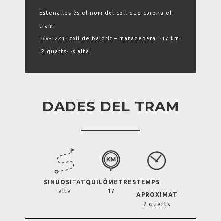
Estenalles és el nom del coll que corona el
tram.
·BV-1221· coll de baldric – matadepera ·17 km·
·2 quarts· ·s alta·
DADES DEL TRAM
SINUOSITAT
QUILÒMETRES
TEMPS
alta
17
APROXIMAT
2 quarts