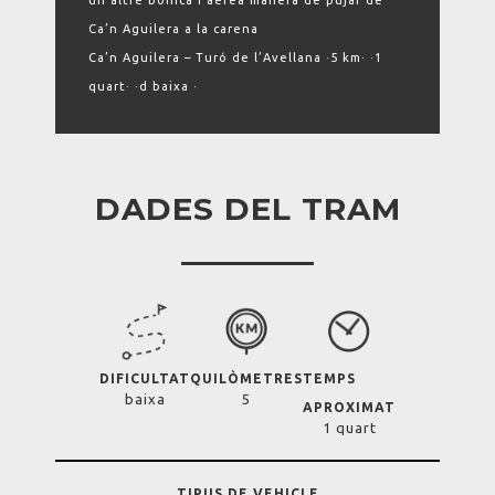
un altre bonica i aèrea manera de pujar de
Ca’n Aguilera a la carena
Ca’n Aguilera – Turó de l’Avellana ·5 km· ·1
quart· ·d baixa ·
DADES DEL TRAM
DIFICULTAT
QUILÒMETRES
TEMPS
baixa
5
APROXIMAT
1 quart
TIPUS DE VEHICLE