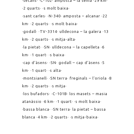
·secans· ·C-102· amposta – la sènia ·29 km·
·2 quarts· ·s molt baixa·
·sant carles· ·N-340· amposta – alcanar ·22
km· ·2 quarts· ·s molt baixa·
·godall· ·TV-3314· ulldecona – la galera ·13
km· ·2 quarts· ·s mitja-alta·
·la pietat· ·SN· ulldecona – la capelleta ·6
km· ·1 quart· ·s baixa·
·cap d’àsens· ·SN· godall – cap d’àsens ·5
km· ·1 quart· ·s alta·
·montsianell· ·SN terra· freginals – l’oriola ·8
km· ·2 quarts· ·s mitja·
·los bufadors· ·C-101B· los masets – masia
atanàssio ·6 km· ·1 quart· ·s molt baixa·
·bassa blanca· ·SN terra· la pietat – bassa
blanca ·4 km· ·2 quarts· ·s mitja-baixa
·