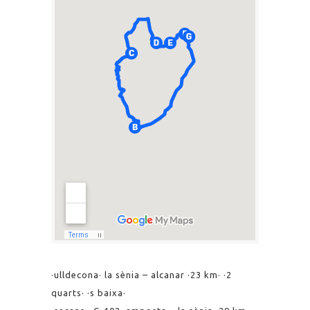
·ulldecona· la sènia – alcanar ·23 km· ·2
quarts· ·s baixa·