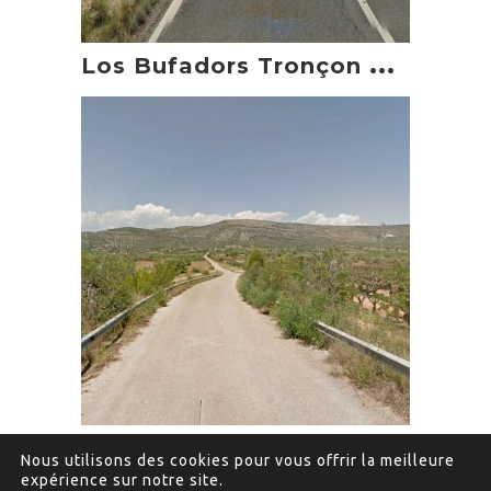
L
os Bufadors Tronçon moto
B
assa Blanca Tronçon moto
Nous utilisons des cookies pour vous offrir la meilleure
expérience sur notre site.