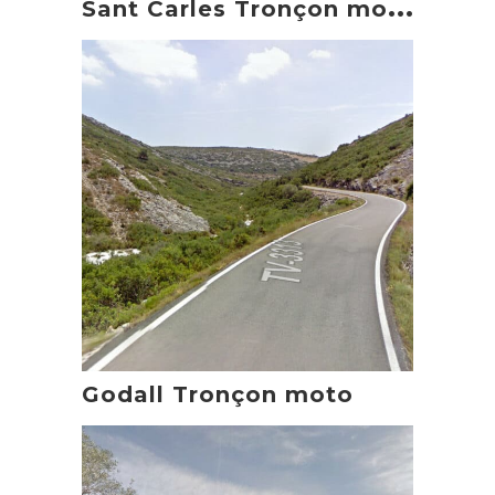
S
ant Carles Tronçon moto
Godall Tronçon moto