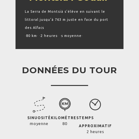
La Serra de Montsià s’élève en suivant le
littoral jusqu’à 763 m juste en face du port
des Alfacs
·80 km· ·2 heures· ·s moyenne·
DONNÉES DU TOUR
SINUOSITÉ
KILOMÉTRES
TEMPS
moyenne
80
APPROXIMATIF
2 heures