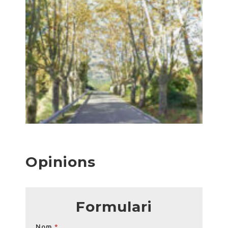
Opinions
Formulari
Opinions
Nom
*