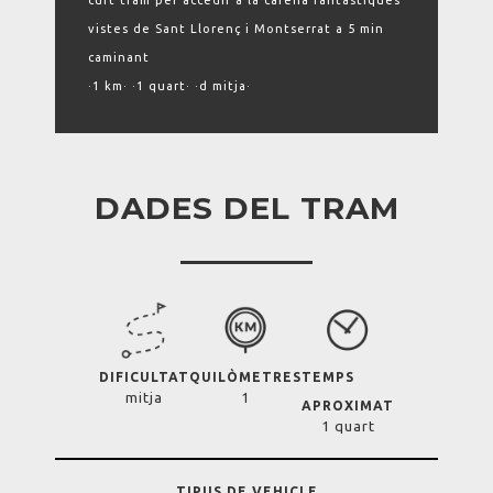
curt tram per accedir a la carena fantàstiques
vistes de Sant Llorenç i Montserrat a 5 min
caminant
·1 km· ·1 quart· ·d mitja·
DADES DEL TRAM
DIFICULTAT
QUILÒMETRES
TEMPS
mitja
1
APROXIMAT
1 quart
TIPUS DE VEHICLE