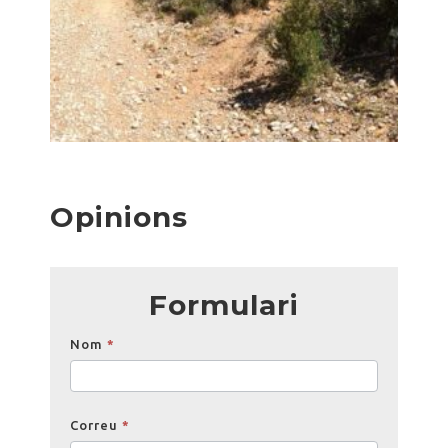
Opinions
Formulari
Opinions
Nom
*
Correu
*