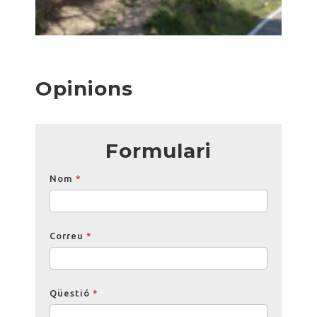
Opinions
Formulari
Opinions
Nom
*
Correu
*
Qüestió
*