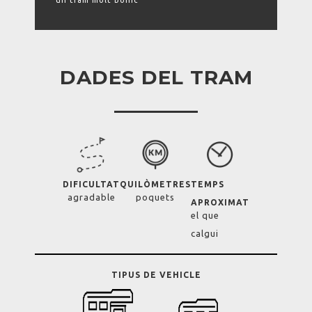
un tram molt bonic
DADES DEL TRAM
DIFICULTAT
QUILÒMETRES
TEMPS
agradable
poquets
APROXIMAT
el que
calgui
TIPUS DE VEHICLE