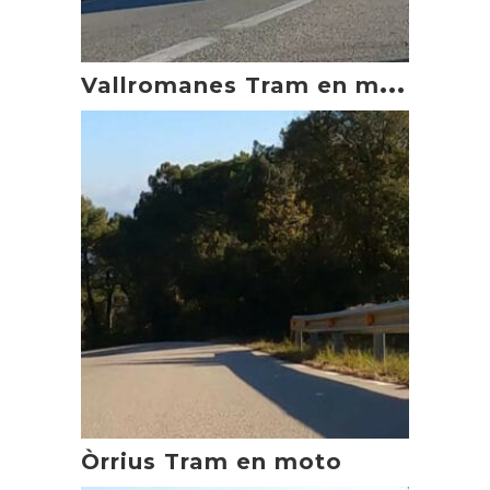
V
allromanes Tram en moto
Òrrius Tram en moto