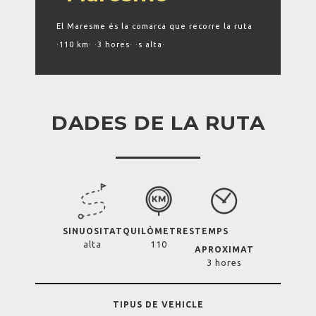
El Maresme és la comarca que recorre la ruta
·110 km· ·3 hores· ·s alta·
DADES DE LA RUTA
SINUOSITAT
QUILÒMETRES
TEMPS
alta
110
APROXIMAT
3 hores
TIPUS DE VEHICLE