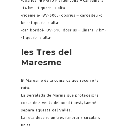
·dosrius· ·BV-5101· argentona – canyamars
·14 km· ·1 quart· ·s alta·
·ridemeia· ·BV-5003· dosrius – cardedeu ·6
km· ·1 quart· ·s alta·
·can bordoi· ·BV-510· dosrius – llinars ·7 km·
·1 quart· ·s alta·
les Tres del
Maresme
El Maresme és la comarca que recorre la
ruta.
La Serralada de Marina que protegeix la
costa dels vents del nord i oest, també
separa aquesta del Vallès.
La ruta descriu un tres itineraris circulars
units .