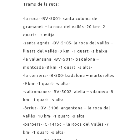
Trams de la ruta:
·la roca· ·BV-5001· santa coloma de
gramanet – la roca del vallès ·20 km· ·2
quarts· ·s mitja·
·santa agnés· ·BV-5105· la roca del vallès –
llinars del vallès ·9 km· ·1 quart· ·s baixa·
·la vallensana· ·BV-5011· badalona –
montcada ·8 km· ·1 quart· ·s alta·
·la conreria· ·B-500· badalona – martorelles
·9 km· ·1 quart· ·s alta·
·vallromanes· ·BV-5002· alella – vilanova ·8
km· ·1 quart· ·s alta·
·òrrius· ·BV-5106· argentona – la roca del
vallès ·10 km· ·1 quart· ·s alta·
·parpers· ·C-1415c – la Roca del Vallès ·7
km· ·1 quart· ·s alta·