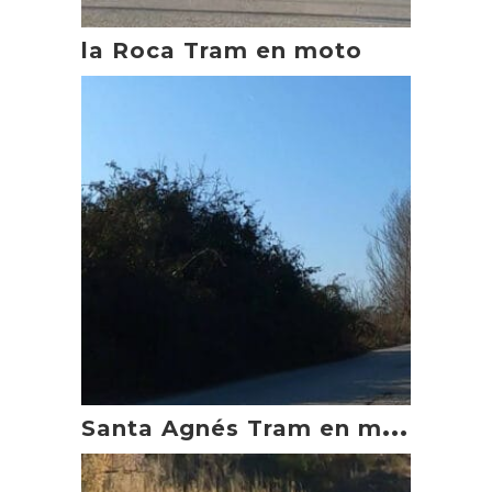
la Roca Tram en moto
S
anta Agnés Tram en moto