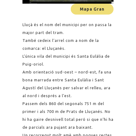
Mapa Gran
Lluçà és el nom del municipi per on passa la
major part del tram.
També cedeix l’arrel com a nom de la
comarca: el Lluçanès.
L’única vila del municipi és Santa Eulàlia de
Puig-oriol.
Amb orientació sud-oest – nord-est, fa una
bona marrada entre Santa Eulàlia i Sant
Agustí del Lluçanès per salvar el relleu, ara
al nord i després a l’est.
Passem dels 860 del segonals 751 m del
primer i als 700 m de Prats de Lluçanés. No
hi ha gaire desnivell total peró si que n’hi ha
de parcials ara pujant ara baixant.
Un recorregut molt amè amb poques rectes