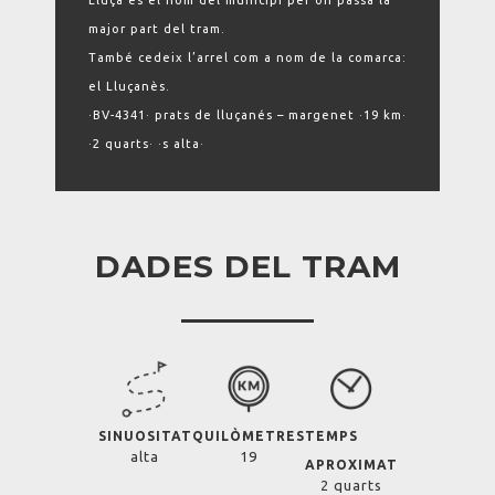
Lluçà és el nom del municipi per on passa la
major part del tram.
També cedeix l’arrel com a nom de la comarca:
el Lluçanès.
·BV-4341· prats de lluçanés – margenet ·19 km·
·2 quarts· ·s alta·
DADES DEL TRAM
SINUOSITAT
QUILÒMETRES
TEMPS
alta
19
APROXIMAT
2 quarts