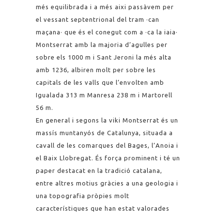
més equilibrada i a més aixi passàvem per
el vessant septentrional del tram ·can
maçana· que és el conegut com a ·ca la iaia·
Montserrat amb la majoria d’agulles per
sobre els 1000 m i Sant Jeroni la més alta
amb 1236, albiren molt per sobre les
capitals de les valls que l’envolten amb
Igualada 313 m Manresa 238 m i Martorell
56 m.
En general i segons la viki Montserrat és un
massís muntanyós de Catalunya, situada a
cavall de les comarques del Bages, l’Anoia i
el Baix Llobregat. És força prominent i té un
paper destacat en la tradició catalana,
entre altres motius gràcies a una geologia i
una topografia pròpies molt
característiques que han estat valorades