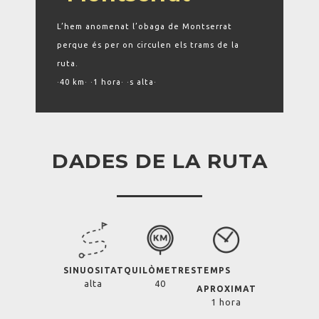
L’hem anomenat l’obaga de Montserrat
perque és per on circulen els trams de la
ruta.
·40 km· ·1 hora· ·s alta·
DADES DE LA RUTA
SINUOSITAT
QUILÒMETRES
TEMPS
alta
40
APROXIMAT
1 hora