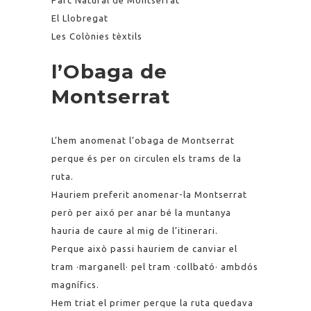
Parc Natural de Montserrat
El Llobregat
Les Colònies tèxtils
l’Obaga de
Montserrat
L’hem anomenat l’obaga de Montserrat
perque és per on circulen els trams de la
ruta.
Hauriem preferit anomenar-la Montserrat
però per aixó per anar bé la muntanya
hauria de caure al mig de l’itinerari.
Perque això passi hauriem de canviar el
tram ·marganell· pel tram ·collbató· ambdós
magnífics.
Hem triat el primer perque la ruta quedava