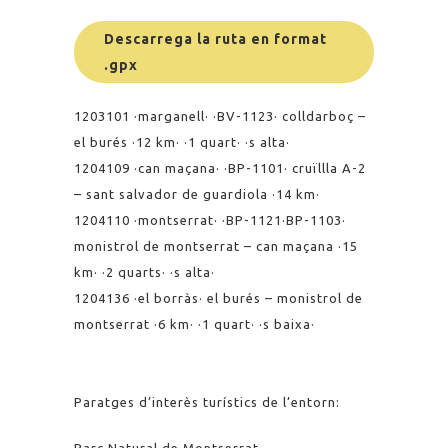
Descarrega la ruta en format
.gpx
1203101 ·marganell· ·BV-1123· colldarboç –
el burés ·12 km· ·1 quart· ·s alta·
1204109 ·can maçana· ·BP-1101· cruïllla A-2
– sant salvador de guardiola ·14 km·
1204110 ·montserrat· ·BP-1121·BP-1103·
monistrol de montserrat – can maçana ·15
km· ·2 quarts· ·s alta·
1204136 ·el borràs· el burés – monistrol de
montserrat ·6 km· ·1 quart· ·s baixa·
Paratges d’interès turístics de l’entorn: