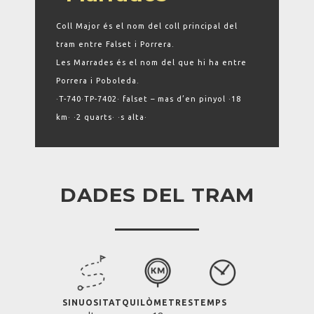
Coll Major és el nom del coll principal del
tram entre Falset i Porrera.
Les Marrades és el nom del que hi ha entre
Porrera i Poboleda.
·T-740·TP-7402· falset – mas d’en pinyol ·18
km· ·2 quarts· ·s alta·
DADES DEL TRAM
SINUOSITAT
QUILÒMETRES
TEMPS