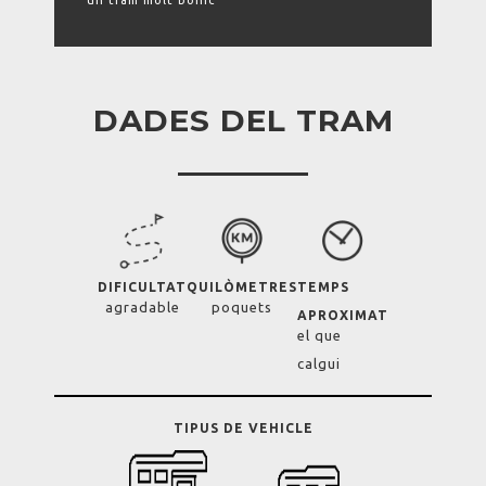
un tram molt bonic
DADES DEL TRAM
DIFICULTAT
QUILÒMETRES
TEMPS
agradable
poquets
APROXIMAT
el que
calgui
TIPUS DE VEHICLE