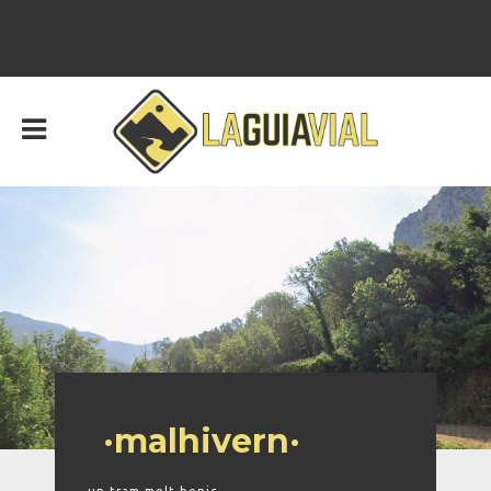
·malhivern·