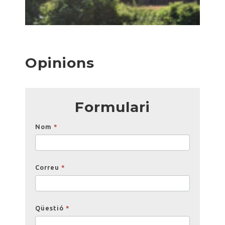
Opinions
Formulari
Opinions
Nom
*
Correu
*
Qüestió
*