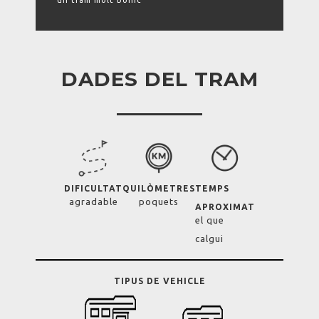
un tram molt bonic
DADES DEL TRAM
DIFICULTAT
QUILÒMETRES
TEMPS
agradable
poquets
APROXIMAT
el que
calgui
TIPUS DE VEHICLE