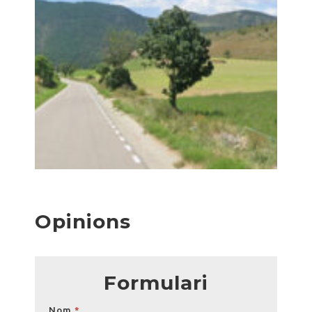
Opinions
Formulari
Opinions
Nom
*