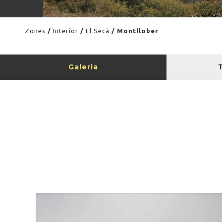
Zones
/
Interior
/
El Secà
/ Montllober
Galeria