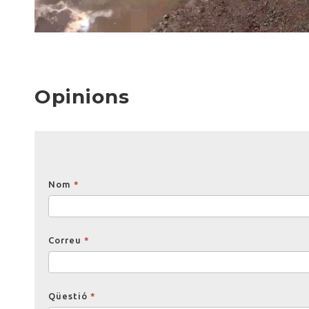
Opinions
Opinions
Nom
*
Correu
*
Qüestió
*